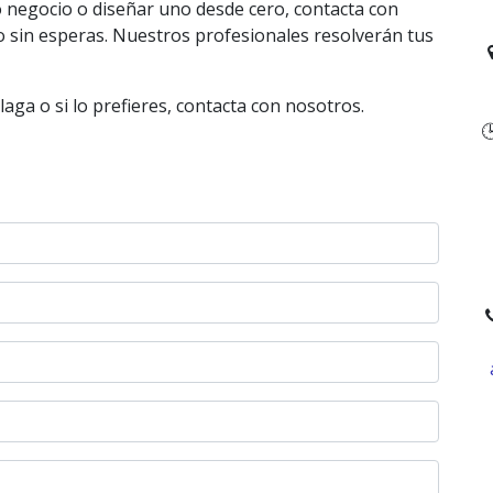
 o negocio o diseñar uno desde cero, contacta con
o sin esperas. Nuestros profesionales resolverán tus
2
aga o si lo prefieres, contacta con nosotros.

0
1
0