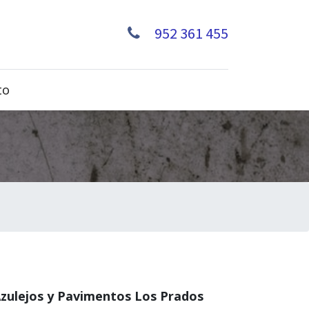
952 361 455
to
zulejos y Pavimentos Los Prados